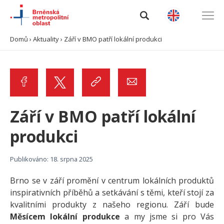
Domů
›
Aktuality
›
Září v BMO patří lokální produkci
Úvod
O BMO
Data a analýzy
Září v BMO patří lokální
produkci
Výzvy
Publikováno: 18. srpna 2025
Projekty
Brno se v září promění v centrum lokálních produktů
Spolupráce
inspirativních příběhů a setkávání s těmi, kteří stojí za
kvalitními produkty z našeho regionu. Září bude
Kontakty
Měsícem lokální produkce
a my jsme si pro Vás