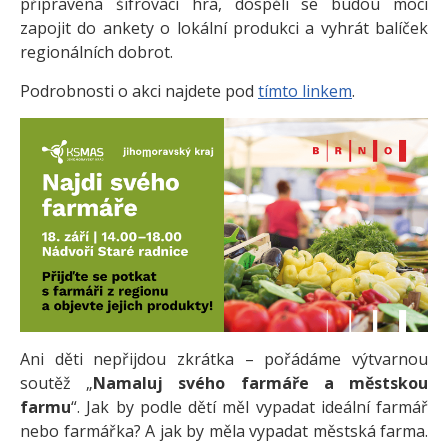
připravena šifrovací hra, dospělí se budou moci
zapojit do ankety o lokální produkci a vyhrát balíček
regionálních dobrot.
Podrobnosti o akci najdete pod
tímto linkem
.
Ani děti nepřijdou zkrátka – pořádáme výtvarnou
soutěž „
Namaluj svého farmáře a městskou
farmu
“. Jak by podle dětí měl vypadat ideální farmář
nebo farmářka? A jak by měla vypadat městská farma.