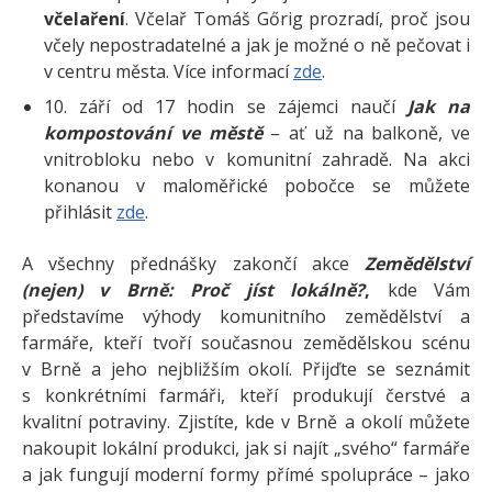
včelaření
. Včelař Tomáš Gőrig prozradí, proč jsou
včely nepostradatelné a jak je možné o ně pečovat i
v centru města. Více informací
zde
.
10. září od 17 hodin se zájemci naučí
Jak na
kompostování ve městě
– ať už na balkoně, ve
vnitrobloku nebo v komunitní zahradě. Na akci
konanou v maloměřické pobočce se můžete
přihlásit
zde
.
A všechny přednášky zakončí akce
Zemědělství
(nejen) v Brně: Proč jíst lokálně?
,
kde Vám
představíme výhody komunitního zemědělství a
farmáře, kteří tvoří současnou zemědělskou scénu
v Brně a jeho nejbližším okolí. Přijďte se seznámit
s konkrétními farmáři, kteří produkují čerstvé a
kvalitní potraviny. Zjistíte, kde v Brně a okolí můžete
nakoupit lokální produkci, jak si najít „svého“ farmáře
a jak fungují moderní formy přímé spolupráce – jako