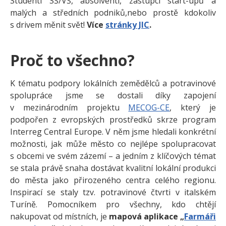
Studenti SŠ/VŠ, absolventi, zástupci start-upů a
malých a středních podniků,nebo prostě kdokoliv
s drivem měnit svět!
Více
stránky JIC
.
Proč to všechno?
K tématu podpory lokálních zemědělců a potravinové
spolupráce jsme se dostali díky zapojení
v mezinárodním projektu
MECOG-CE
, který je
podpořen z evropských prostředků skrze program
Interreg Central Europe. V něm jsme hledali konkrétní
možnosti, jak může město co nejlépe spolupracovat
s obcemi ve svém zázemí – a jedním z klíčových témat
se stala právě snaha dostávat kvalitní lokální produkci
do města jako přirozeného centra celého regionu.
Inspirací se staly tzv. potravinové čtvrti v italském
Turíně. Pomocníkem pro všechny, kdo chtějí
nakupovat od místních, je
mapová aplikace „
Farmáři