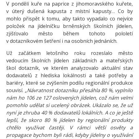
V pondělí kuře na paprice z jihomoravského kuřete,
v úterý dušená kapusta z místní kapusty… Co by
mohlo přispět k tomu, aby takto vypadalo co nejvíce
položek na jídelníčku brněnských školních jídelen,
zjišťovalo město během tohoto pololetí
v dotazníkovém šetření i na osobních jednáních.
Už začátkem letošního roku rozeslalo město
vedoucím školních jídelen základních a mateřských
škol dotazník, ve kterém analyzovalo aktuální stav
dodavatelů z hlediska lokálnosti a také potřeby a
bariéry, které se zvýšením podílu regionální produkce
souvisí.
„Návratnost dotazníku přesáhla 80 %, vyplnilo
nám ho 106 ze 127 oslovených jídelen, což nám velmi
pomohlo udělat si ucelený obrázek. Ukázalo se, že už
nyní je zhruba 40 % dodavatelů lokálních. A co je ještě
lepší, že skoro 80 % jídelen by regionální produkty
chtělo využívat častěji. V rámci větší osvěty a
propagace bychom byli rádi, kdyby jídelny o využívání