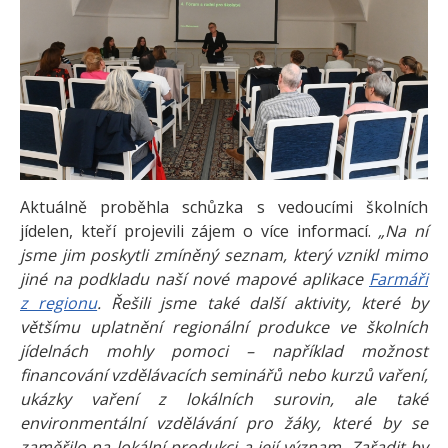
Aktuálně proběhla schůzka s vedoucími školních
jídelen, kteří projevili zájem o více informací.
„Na ní
jsme jim poskytli zmíněný seznam, který vznikl mimo
jiné na podkladu naší nové mapové aplikace
Farmáři
z regionu
. Řešili jsme také další aktivity, které by
většímu uplatnění regionální produkce ve školních
jídelnách mohly pomoci – například možnost
financování vzdělávacích seminářů nebo kurzů vaření,
ukázky vaření z lokálních surovin, ale také
environmentální vzdělávání pro žáky, které by se
zaměřilo na lokální produkci a její význam. Zařadit by