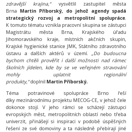
zdravější krajina,“
vysvětlil zastupitel města
Brna
Martin Příborský, do jehož agendy spadá
strategický rozvoj a metropolitní spolupráce
.
K tomuto tématu vznikla pracovní skupina se zástupci
Magistrátu města Brna, Krajského úřadu
Jihomoravského kraje, místních akčních skupin,
Krajské hygienické stanice JMK, Státního zdravotního
ústavu a dalších aktérů v území.
„Do budoucna
bychom chtěli prověřit i další možnosti nad rámec
školních jídelen, kde by se ve veřejném stravování
mohly uplatnit regionální
produkty,“
doplnil
Martin
Příborský.
Téma potravinové spolupráce Brno řeší
díky mezinárodnímu projektu MECOG-CE, v jehož čele
dokonce stojí. V jeho rámci se scházejí zástupci
evropských měst, metropolitních oblastí nebo třeba
univerzit, přinášejí si inspiraci v podobě úspěšných
řešení ze své domoviny a ta následně přebírají jiné