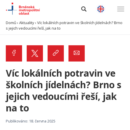
Domů
›
Aktuality
›
Víc lokálních potravin ve školních jídelnách? Brno
s jejich vedoucími řeší, jak na to
Úvod
O BMO
Data a analýzy
Víc lokálních potravin ve
Výzvy
školních jídelnách? Brno s
jejich vedoucími řeší, jak
Projekty
na to
Spolupráce
Publikováno: 18. června 2025
Kontakty