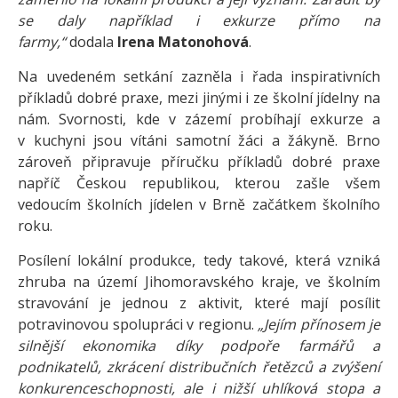
se daly například i exkurze přímo na
farmy,“
dodala
Irena Matonohová
.
Na uvedeném setkání zazněla i řada inspirativních
příkladů dobré praxe, mezi jinými i ze školní jídelny na
nám. Svornosti, kde v zázemí probíhají exkurze a
v kuchyni jsou vítáni samotní žáci a žákyně. Brno
zároveň připravuje příručku příkladů dobré praxe
napříč Českou republikou, kterou zašle všem
vedoucím školních jídelen v Brně začátkem školního
roku.
Posílení lokální produkce, tedy takové, která vzniká
zhruba na území Jihomoravského kraje, ve školním
stravování je jednou z aktivit, které mají posílit
potravinovou spolupráci v regionu.
„Jejím přínosem je
silnější ekonomika díky podpoře farmářů a
podnikatelů, zkrácení distribučních řetězců a zvýšení
konkurenceschopnosti, ale i nižší uhlíková stopa a