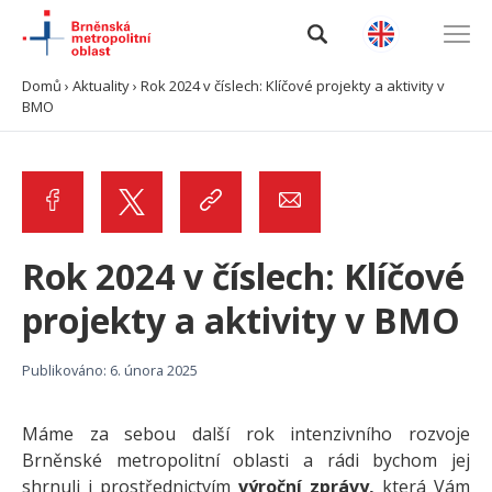
Domů
›
Aktuality
›
Rok 2024 v číslech: Klíčové projekty a aktivity v
BMO
Úvod
O BMO
Data a analýzy
Rok 2024 v číslech: Klíčové
Výzvy
projekty a aktivity v BMO
Projekty
Publikováno: 6. února 2025
Spolupráce
Máme za sebou další rok intenzivního rozvoje
Brněnské metropolitní oblasti a rádi bychom jej
Kontakty
shrnuli i prostřednictvím
výroční zprávy,
která Vám