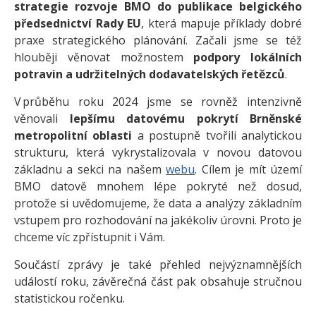
strategie rozvoje BMO do publikace belgického
předsednictví Rady EU
, která mapuje příklady dobré
praxe strategického plánování. Začali jsme se též
hlouběji věnovat možnostem
podpory lokálních
potravin a udržitelných dodavatelských řetězců
.
V průběhu roku 2024 jsme se rovněž intenzivně
věnovali
lepšímu datovému pokrytí Brněnské
metropolitní oblasti
a postupně tvořili analytickou
strukturu, která vykrystalizovala v novou datovou
základnu a sekci na našem
webu
. Cílem je mít území
BMO datově mnohem lépe pokryté než dosud,
protože si uvědomujeme, že data a analýzy základním
vstupem pro rozhodování na jakékoliv úrovni. Proto je
chceme víc zpřístupnit i Vám.
Součástí zprávy je také přehled nejvýznamnějších
událostí roku, závěrečná část pak obsahuje stručnou
statistickou ročenku.