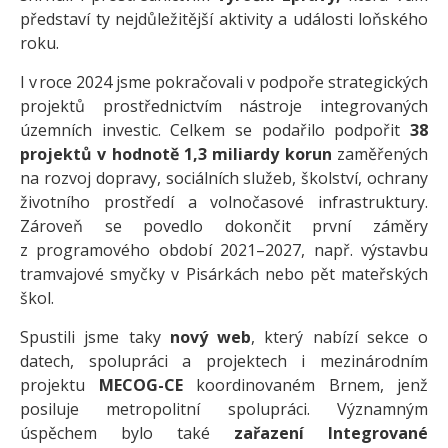
představí ty nejdůležitější aktivity a události loňského
roku.
I v roce 2024 jsme pokračovali v podpoře strategických
projektů prostřednictvím nástroje integrovaných
územních investic. Celkem se podařilo podpořit
38
projektů v hodnotě 1,3 miliardy korun
zaměřených
na rozvoj dopravy, sociálních služeb, školství, ochrany
životního prostředí a volnočasové infrastruktury.
Zároveň se povedlo dokončit první záměry
z programového období 2021–2027, např. výstavbu
tramvajové smyčky v Pisárkách nebo pět mateřských
škol.
Spustili jsme taky
nový web
, který nabízí sekce o
datech, spolupráci a projektech i mezinárodním
projektu
MECOG-CE
koordinovaném Brnem, jenž
posiluje metropolitní spolupráci. Významným
úspěchem bylo také
zařazení Integrované