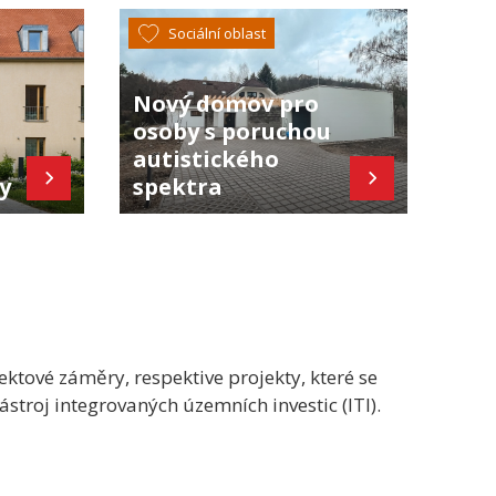
Sociální oblast
Nový domov pro
osoby s poruchou
autistického
ty
spektra
ktové záměry, respektive projekty, které se
ástroj integrovaných územních investic (ITI).