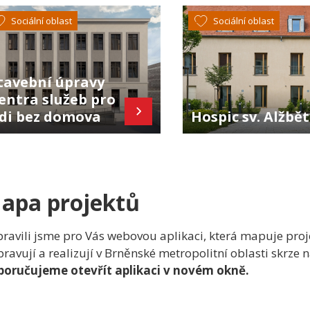
Sociální oblast
Sociální oblast
tavební úpravy
entra služeb pro
idi bez domova
Hospic sv. Alžbě
apa projektů
pravili jsme pro Vás webovou aplikaci, která mapuje proje
pravují a realizují v Brněnské metropolitní oblasti skrze n
oručujeme otevřít aplikaci v novém okně.