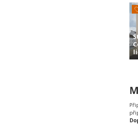
S
C
l
M
Při
při
Dop