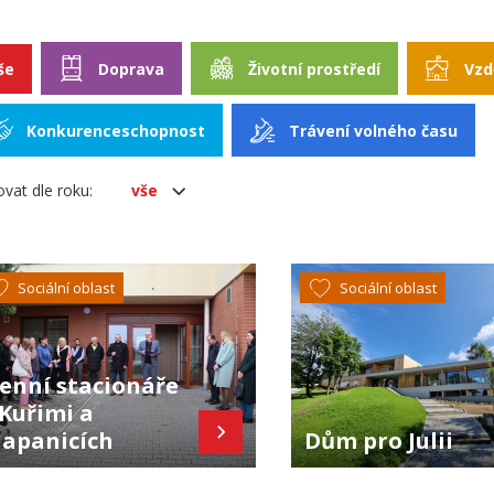
še
Doprava
Životní prostředí
Vzd
Konkurenceschopnost
Trávení volného času
rovat dle roku:
vše
Sociální oblast
Sociální oblast
enní stacionáře
 Kuřimi a
lapanicích
Dům pro Julii