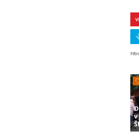
V
Filt
D
v
Š