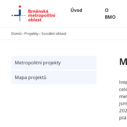
Úvod
O
BMO
Úvod
Domů
›
Projekty
›
Sociální oblast
O BMO
M
Metropolitní projekty
Data a analýzy
Mapa projektů
Výzvy
Int
cel
Projekty
met
jsm
Spolupráce
202
plá
Kontakty