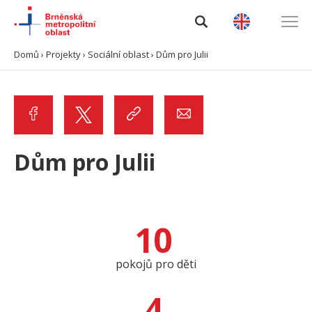
Domů
›
Projekty
›
Sociální oblast
›
Dům pro Julii
Úvod
O BMO
Data a analýzy
Dům pro Julii
Výzvy
10
Projekty
Spolupráce
pokojů pro děti
4
Kontakty