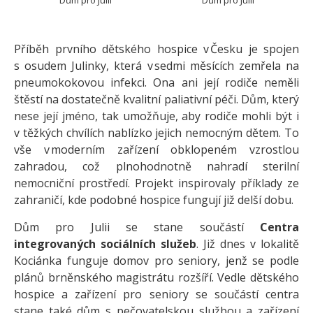
Dům pro Julii
Dům pro Julii
Příběh prvního dětského hospice v Česku je spojen
s osudem Julinky, která v sedmi měsících zemřela na
pneumokokovou infekci. Ona ani její rodiče neměli
štěstí na dostatečně kvalitní paliativní péči. Dům, který
nese její jméno, tak umožňuje, aby rodiče mohli být i
v těžkých chvílích nablízko jejich nemocným dětem. To
vše v moderním zařízení obklopeném vzrostlou
zahradou, což plnohodnotně nahradí sterilní
nemocniční prostředí. Projekt inspirovaly příklady ze
zahraničí, kde podobné hospice fungují již delší dobu.
Dům pro Julii se stane součástí
Centra
integrovaných sociálních služeb
. Již dnes v lokalitě
Kociánka funguje domov pro seniory, jenž se podle
plánů brněnského magistrátu rozšíří. Vedle dětského
hospice a zařízení pro seniory se součástí centra
stane také dům s pečovatelskou službou a zařízení