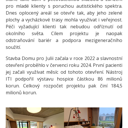
pro mladé klienty s poruchou autistického spektra.
Dnes oplocený areál se otevře tak, aby jeho zelené
plochy a vycházkové trasy mohla využívat i veřejnost.
Péči vyžadující klienti tak nebudou odříznutí od
okolního světa. Cílem projektu je naopak
odstraňování bariér a podpora mezigeneračního
soužití.
Stavba Domu pro Julii začala v roce 2022 a slavnostní
otevření proběhlo v červenci roku 2024. První pacienti
jej začali využívat měsíc od tohoto otevření. Nástroj
ITI podpořil výstavu hospice částkou 86 milionů
korun. Celkový rozpočet projektu pak činí 184,5
milionů korun.