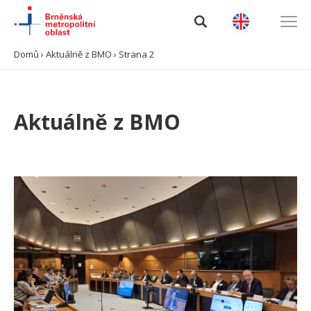
Domů
›
Aktuálně z BMO
›
Strana 2
Úvod
Aktuálně z BMO
O BMO
Data a analýzy
Výzvy
Projekty
Spolupráce
Kontakty