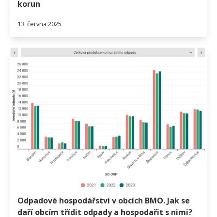
korun
13. června 2025
Odpadové hospodářství v obcích BMO. Jak se
daří obcím třídit odpady a hospodařit s nimi?