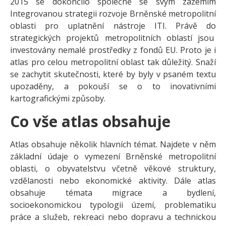
2015 se dokončilo společně se svým zázemím
Integrovanou strategii rozvoje Brněnské metropolitní
oblasti pro uplatnění nástroje ITI. Právě do
strategických projektů metropolitních oblastí jsou
investovány nemalé prostředky z fondů EU. Proto je i
atlas pro celou metropolitní oblast tak důležitý. Snaží
se zachytit skutečnosti, které by byly v psaném textu
upozaděny, a pokouší se o to inovativními
kartografickými způsoby.
Co vše atlas obsahuje
Atlas obsahuje několik hlavních témat. Najdete v něm
základní údaje o vymezení Brněnské metropolitní
oblasti, o obyvatelstvu včetně věkové struktury,
vzdělanosti nebo ekonomické aktivity. Dále atlas
obsahuje témata migrace a bydlení,
socioekonomickou typologii území, problematiku
práce a služeb, rekreaci nebo dopravu a technickou