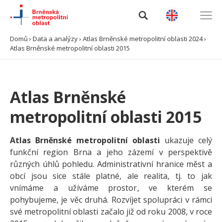
Domů
›
Data a analýzy
›
Atlas Brněnské metropolitní oblasti 2024
›
Atlas Brněnské metropolitní oblasti 2015
Úvod
O BMO
Atlas Brněnské
Data a analýzy
metropolitní oblasti 2015
Výzvy
Atlas Brněnské metropolitní oblasti
ukazuje celý
funkční region Brna a jeho zázemí v perspektivě
Projekty
různých úhlů pohledu. Administrativní hranice měst a
obcí jsou sice stále platné, ale realita, tj. to jak
Spolupráce
vnímáme a užíváme prostor, ve kterém se
pohybujeme, je věc druhá. Rozvíjet spolupráci v rámci
své metropolitní oblasti začalo již od roku 2008, v roce
Kontakty