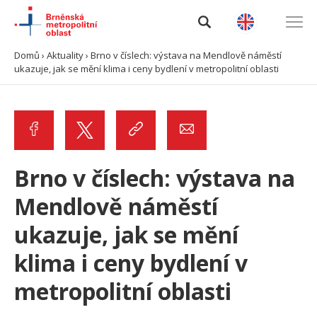
Domů
›
Aktuality
›
Brno v číslech: výstava na Mendlově náměstí
ukazuje, jak se mění klima i ceny bydlení v metropolitní oblasti
Úvod
O BMO
Data a analýzy
Brno v číslech: výstava na
Výzvy
Mendlově náměstí
ukazuje, jak se mění
Projekty
klima i ceny bydlení v
Spolupráce
metropolitní oblasti
Kontakty