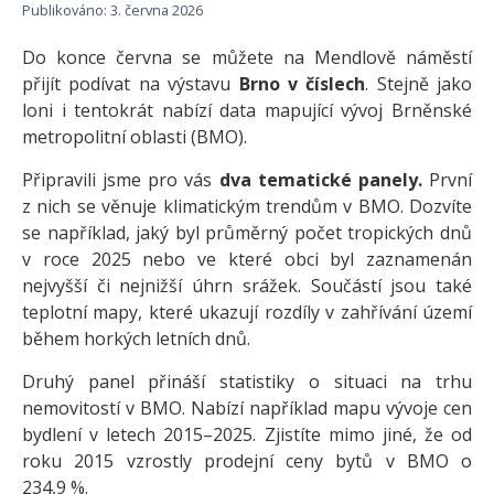
Publikováno: 3. června 2026
Do konce června se můžete na Mendlově náměstí
přijít podívat na výstavu
Brno v číslech
. Stejně jako
loni i tentokrát nabízí data mapující vývoj Brněnské
metropolitní oblasti (BMO).
Připravili jsme pro vás
dva tematické panely.
První
z nich se věnuje klimatickým trendům v BMO. Dozvíte
se například, jaký byl průměrný počet tropických dnů
v roce 2025 nebo ve které obci byl zaznamenán
nejvyšší či nejnižší úhrn srážek. Součástí jsou také
teplotní mapy, které ukazují rozdíly v zahřívání území
během horkých letních dnů.
Druhý panel přináší statistiky o situaci na trhu
nemovitostí v BMO. Nabízí například mapu vývoje cen
bydlení v letech 2015–2025. Zjistíte mimo jiné, že od
roku 2015 vzrostly prodejní ceny bytů v BMO o
234,9 %.