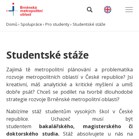
Domů
›
Spolupráce
›
Pro studenty
›
Studentské stáže
Úvod
Studentské stáže
O BMO
Data a analýzy
Zajímá tě metropolitní plánování a problematika
rozvoje metropolitních oblastí v České republice? Jsi
kreativní, máš analytické a kritické myšlení a umíš
Výzvy
dobře psát? Chceš se podílet na tvorbě dlouhodobé
strategie rozvoje Brněnské metropolitní oblasti?
Projekty
Nabízíme stáž studentům vysokých škol v České
Spolupráce
republice. Uchazeč musí být
studentem
bakalářského, magisterského či
Kontakty
doktorského studia.
Stáž absolvujete u nás na