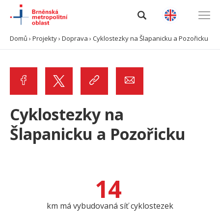
Domů
›
Projekty
›
Doprava
›
Cyklostezky na Šlapanicku a Pozořicku
Úvod
O BMO
Data a analýzy
Cyklostezky na
Šlapanicku a Pozořicku
Výzvy
Projekty
14
Spolupráce
km má vybudovaná síť cyklostezek
Kontakty