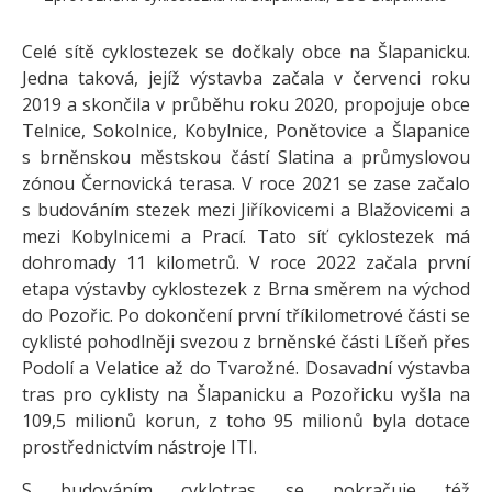
Celé sítě cyklostezek se dočkaly obce na Šlapanicku.
Jedna taková, jejíž výstavba začala v červenci roku
2019 a skončila v průběhu roku 2020, propojuje obce
Telnice, Sokolnice, Kobylnice, Ponětovice a Šlapanice
s brněnskou městskou částí Slatina a průmyslovou
zónou Černovická terasa. V roce 2021 se zase začalo
s budováním stezek mezi Jiříkovicemi a Blažovicemi a
mezi Kobylnicemi a Prací. Tato síť cyklostezek má
dohromady 11 kilometrů. V roce 2022 začala první
etapa výstavby cyklostezek z Brna směrem na východ
do Pozořic. Po dokončení první tříkilometrové části se
cyklisté pohodlněji svezou z brněnské části Líšeň přes
Podolí a Velatice až do Tvarožné. Dosavadní výstavba
tras pro cyklisty na Šlapanicku a Pozořicku vyšla na
109,5 milionů korun, z toho 95 milionů byla dotace
prostřednictvím nástroje ITI.
S budováním cyklotras se pokračuje též