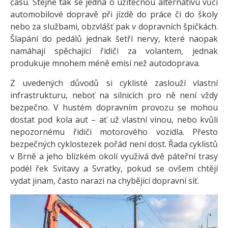
času. Stejně tak se jedná o užitečnou alternativu vůči
automobilové dopravě při jízdě do práce či do školy
nebo za službami, obzvlášť pak v dopravních špičkách.
Šlapání do pedálů jednak šetří nervy, které naopak
namáhají spěchající řidiči za volantem, jednak
produkuje mnohem méně emisí než autodoprava.
Z uvedených důvodů si cyklisté zaslouží vlastní
infrastrukturu, neboť na silnicích pro ně není vždy
bezpečno. V hustém dopravním provozu se mohou
dostat pod kola aut – ať už vlastní vinou, nebo kvůli
nepozornému řidiči motorového vozidla. Přesto
bezpečných cyklostezek pořád není dost. Řada cyklistů
v Brně a jeho blízkém okolí využívá dvě páteřní trasy
podél řek Svitavy a Svratky, pokud se ovšem chtějí
vydat jinam, často narazí na chybějící dopravní síť.