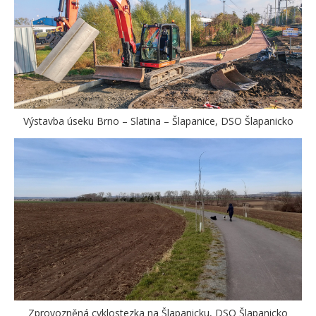
Výstavba úseku Brno – Slatina – Šlapanice, DSO Šlapanicko
Zprovozněná cyklostezka na Šlapanicku, DSO Šlapanicko