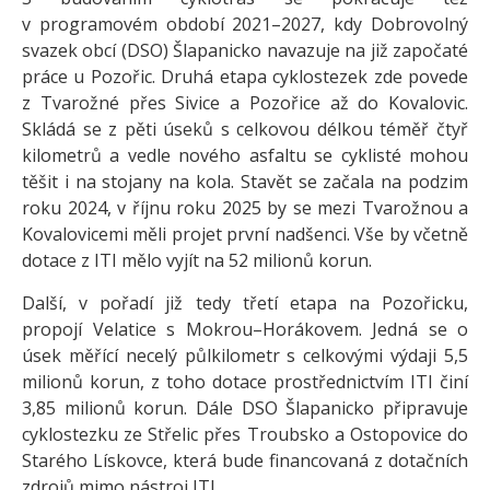
v programovém období 2021–2027, kdy Dobrovolný
svazek obcí (DSO) Šlapanicko navazuje na již započaté
práce u Pozořic. Druhá etapa cyklostezek zde povede
z Tvarožné přes Sivice a Pozořice až do Kovalovic.
Skládá se z pěti úseků s celkovou délkou téměř čtyř
kilometrů a vedle nového asfaltu se cyklisté mohou
těšit i na stojany na kola. Stavět se začala na podzim
roku 2024, v říjnu roku 2025 by se mezi Tvarožnou a
Kovalovicemi měli projet první nadšenci. Vše by včetně
dotace z ITI mělo vyjít na 52 milionů korun.
Další, v pořadí již tedy třetí etapa na Pozořicku,
propojí Velatice s Mokrou–Horákovem. Jedná se o
úsek měřící necelý půlkilometr s celkovými výdaji 5,5
milionů korun, z toho dotace prostřednictvím ITI činí
3,85 milionů korun. Dále DSO Šlapanicko připravuje
cyklostezku ze Střelic přes Troubsko a Ostopovice do
Starého Lískovce, která bude financovaná z dotačních
zdrojů mimo nástroj ITI.