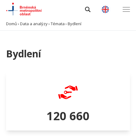
Domů
›
Data a analýzy
›
Témata
›
Bydlení
Úvod
Bydlení
O BMO
Data a analýzy
Výzvy
Projekty
120 660
Spolupráce
Kontakty